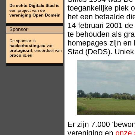
De echte Digitale Stad
is
toegankelijke plek o
een project van de
het een betaalde di
vereniging Open Domein
14 februari 2001 de
Sponsor
te behouden als grat
De sponsor is
homepages zijn en b
hackerhosting.eu
van
Stad (DeDS). Uniek
protagio.nl
, onderdeel van
procolix.eu
Er zijn 7.000 'bewo
vereniging en
onze 