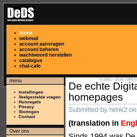
home
webmail
account aanvragen
account beheren
wachtwoord herstellen
catalogus
chat-cafe
© 2001 - 2026 | OPE
menu
De echte Digita
Instellingen
homepages
Veelgestelde vragen
Huisregels
Privacy
Submitted by henk2 on
Storingen
Contact
(translation in
Engl
Over ons
Sinds 1994 was De D