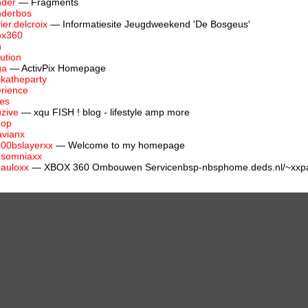
nder
— Fragments
nderbos
ier.delcroix
— Informatiesite Jeugdweekend 'De Bosgeus'
ox360
h
lution
ga
— ActivPix Homepage
ikatheparty
rience
es
zive
— xqu FISH ! blog - lifestyle amp more
hop
avianx
00bslayerxx
— Welcome to my homepage
nsomniaxx
auloxx
— XBOX 360 Ombouwen Servicenbsp-nbsphome.deds.nl/~xxp