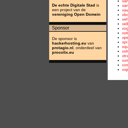
xa
De echte Digitale Stad
is
xa
een project van de
xav
vereniging Open Domein
xb
xe
xel
Sponsor
xo
xot
xpe
De sponsor is
xpr
hackerhosting.eu
van
xqu
protagio.nl
, onderdeel van
xs
procolix.eu
xtr
xxn
xx
xxp