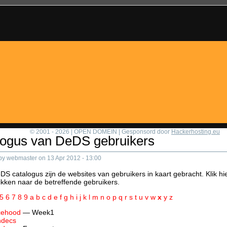
© 2001 - 2026 | OPEN DOMEIN | Gesponsord door
Hackerhosting.eu
logus van DeDS gebruikers
by webmaster on 13 Apr 2012 - 13:00
DS catalogus zijn de websites van gebruikers in kaart gebracht. Klik hier
likken naar de betreffende gebruikers.
5
6
7
8
9
a
b
c
d
e
f
g
h
i
j
k
l
m
n
o
p
q
r
s
t
u
v
w
x
y
z
cehood
— Week1
ndecs