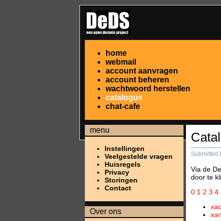
home
webmail
account aanvragen
account beheren
wachtwoord herstellen
catalogus
chat-cafe
menu
Cata
Instellingen
Submitted 
Veelgestelde vragen
Huisregels
Via de De
Privacy
door te k
Storingen
Contact
0
1
2
3
4
xa
Over ons
xa